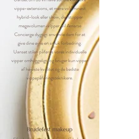
vippe-extensions, et mere voluminøst
hybrid-look eller show, der stopper
megavolumen-vipper, vil Amarse
Concierge dygtigt anvende dem for at
give dine øjne en smuk forbedring.
Uanset stilen påføres vores individuelle
vipper omhyggeligt, og bruger kun vipper
af højeste kvalitet og de bedste
vippepåføringsteknikere.
Brudefest makeup