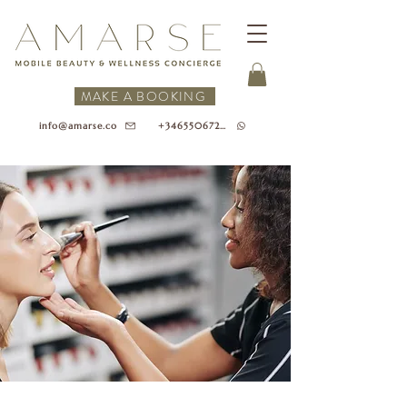
MAKE A BOOKING
+34655067218
info@amarse.co