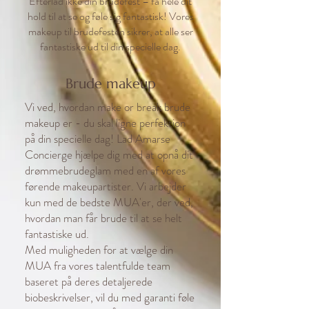
Efterlad ikke din brudefest – få hele dit
hold til at se og føle sig fantastisk! Vores
makeup til brudefesten sikrer, at alle ser
fantastiske ud til din specielle dag.
Brude makeup
Vi ved, hvordan make or break brude
makeup er - du skal ligne perfektion
på din specielle dag! Lad Amarse
Concierge hjælpe dig med at opnå dit
drømmebrudeglam med en af vores
førende makeupartister. Vi arbejder
kun med de bedste MUA'er, der ved,
hvordan man får brude til at se helt
fantastiske ud.
Med muligheden for at vælge din
MUA fra vores talentfulde team
baseret på deres detaljerede
biobeskrivelser, vil du med garanti føle