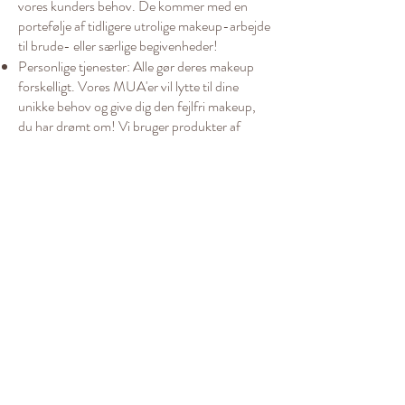
vores kunders behov. De kommer med en
portefølje af tidligere utrolige makeup-arbejde
til brude- eller særlige begivenheder!
Personlige tjenester: Alle gør deres makeup
forskelligt. Vores MUA'er vil lytte til dine
unikke behov og give dig den fejlfri makeup,
du har drømt om! Vi bruger produkter af
højeste kvalitet og de bedste teknikker til
drømmende makeup-resultater.