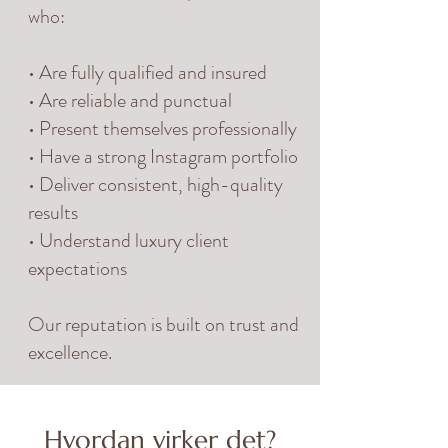
who:
• Are fully qualified and insured
• Are reliable and punctual
• Present themselves professionally
• Have a strong Instagram portfolio
• Deliver consistent, high-quality
results
• Understand luxury client
expectations
Our reputation is built on trust and
excellence.
Hvordan virker det?