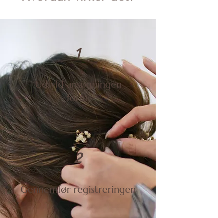
1
Udfyld ansøgningen
form.
2
Gennemfør registreringen