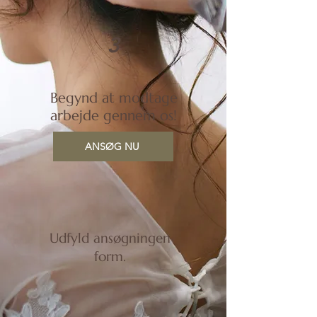
3
Begynd at modtage
arbejde gennem os!
ANSØG NU
Udfyld ansøgningen
form.