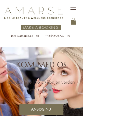
MAKE A BOOKING
+34655067218
info@amarse.co
KOM MED OS
Bliv Amarse Pro og åbn en verden
af nye muligheder.
ANSØG NU