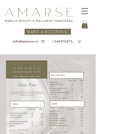
MAKE A BOOKING
+34655067218
info@amarse.co