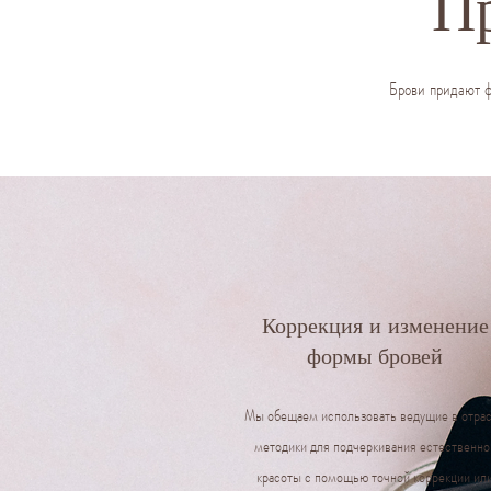
П
Брови придают ф
Коррекция и изменение
формы бровей
Мы обещаем использовать ведущие в отра
методики для подчеркивания естественно
красоты с помощью точной коррекции ил