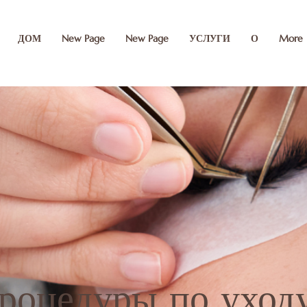
ДОМ
New Page
New Page
УСЛУГИ
О
More
erification" content="MP8vgQiYCzM0O7Kgt2Ua1xB-haWaW5i0X45FUq3nWjY" />
роцедуры по уходу