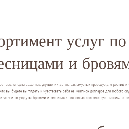
ортимент услуг по 
есницами и бровя
т все: от едва заметных улучшений до ультрагламурных процедур для ресниц и
что вы будете выглядеть и чувствовать себя на миллион долларов для любого сл
 услуги по уходу за бровями и ресницами полностью соответствуют вашим потре