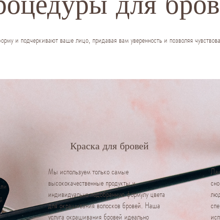
роцедуры для бров
орму и подчеркивают ваше лицо, придавая вам уверенность и позволяя чувствова
Краска для бровей
Мы используем только самые
Лам
высококачественные продукты и
сно
сли
индивидуально подобранную формулу цвета
лю
й
для окрашивания волосков бровей. Наша
спе
и
услуга окрашивания бровей идеально
исп