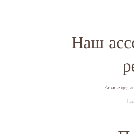
Наш асс
р
Amarse предлагае
Наши