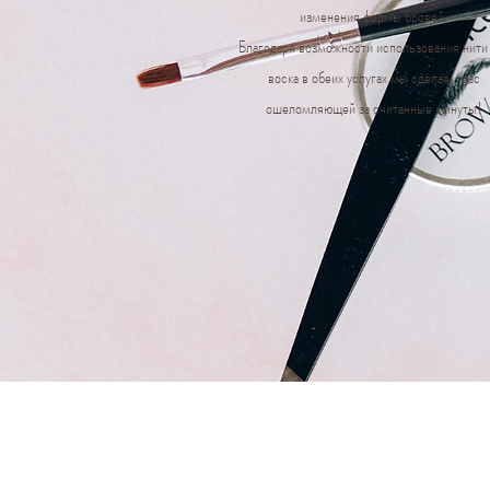
изменения формы бровей.
Благодаря возможности использования нити
воска в обеих услугах мы сделаем вас
ошеломляющей за считанные минуты!