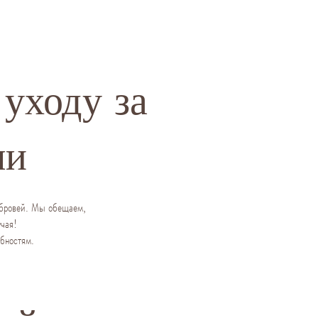
уходу за
ми
 бровей. Мы обещаем,
учая!
бностям.