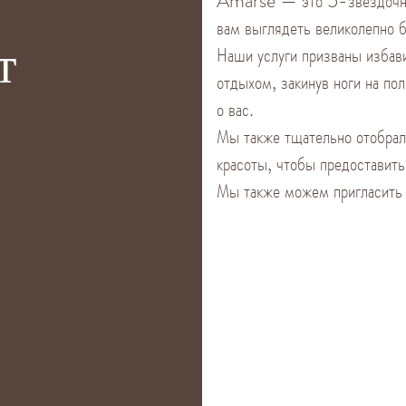
Amarse — это 5-звездоч
вам выглядеть великолепно б
т
Наши услуги призваны избави
отдыхом, закинув ноги на по
о вас.
Мы также тщательно отобрал
красоты, чтобы предоставит
Мы также можем пригласить 