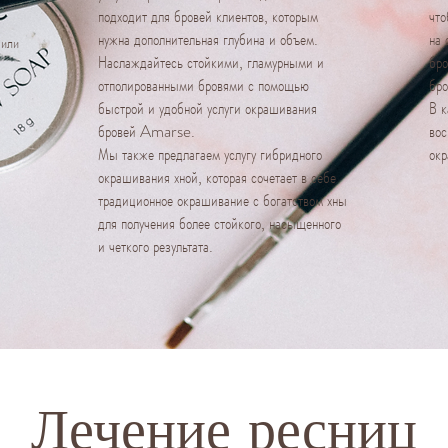
подходит для бровей клиентов, которым
что
нужна дополнительная глубина и объем.
на 
 или
Наслаждайтесь стойкими, гламурными и
бро
отполированными бровями с помощью
бро
быстрой и удобной услуги окрашивания
В к
бровей Amarse.
вос
Мы также предлагаем услугу гибридного
ок
окрашивания хной, которая сочетает в себе
традиционное окрашивание с богатством хны
для получения более стойкого, насыщенного
и четкого результата.
Лечение ресниц