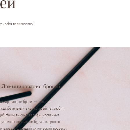
ей
ть себя великолепно!
Ламинирование бровей
инированные брови — это тот
гсшибательный вид, который так любят
ди! Наши высококвалифицированные
циалисты по красоте будут осторожно
ользовать щадящий химический процесс,