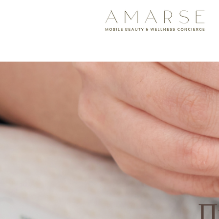
<meta name="google-site-v
П