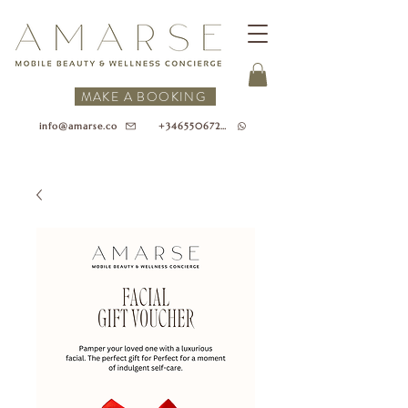
MAKE A BOOKING
+34655067218
info@amarse.co