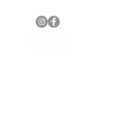
OSA GBC GRUPIST
ETTEVÕTETEEST
© 2035, Beauty & Co.