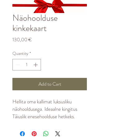
Näohoolduse
kinkekaart
Price
130,00 €
Quantity
*
Add to Cart
Hellita oma kallimat luksusliku
näohooldusega. Ideaalne kingitus
Täiuslik enesehoolduse hetkeks.