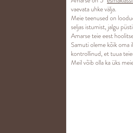
Amarse on 5*
esmaklassi
vaevata uhke välja.
Meie teenused on loodud 
seljas istumist, jalgu püs
Amarse teie eest hoolits
Samuti oleme kõik oma ilu
kontrollinud, et tuua tei
Meil võib olla ka üks mei