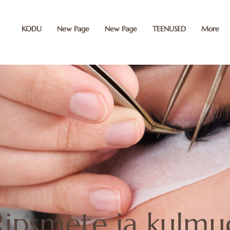
KODU
New Page
New Page
TEENUSED
More
erification" content="MP8vgQiYCzM0O7Kgt2Ua1xB-haWaW5i0X45FUq3nWjY" />
Ripsmete ja kulmu