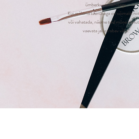
ümberkujundamisega.
Kui mõlema teenusega on võimalik niit
või vahatada, näeme teid mõne minut
vaevata jalustrabav välja!