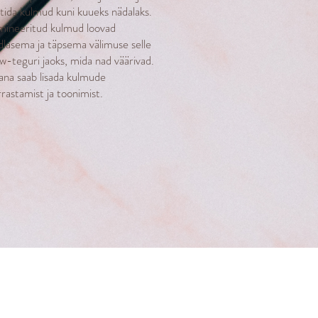
ttida kulmud kuni kuueks nädalaks.
mineeritud kulmud loovad
idlasema ja täpsema välimuse selle
w-teguri jaoks, mida nad väärivad.
sana saab lisada kulmude
rastamist ja toonimist.