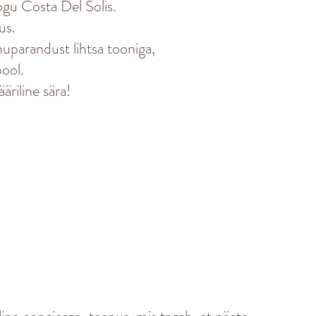
ogu Costa Del Solis.
us.
lmuparandust lihtsa tooniga,
pool.
äriline sära!