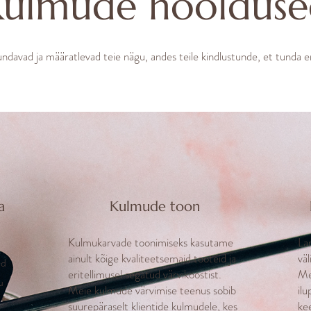
ulmude hoolduse
ndavad ja määratlevad teie nägu, andes teile kindlustunde, et tunda
a
Kulmude toon
Kulmukarvade toonimiseks kasutame
La
ainult kõige kvaliteetsemaid tooteid ja
vä
id
eritellimusel segatud värvikoostist.
Me
u
Meie kulmude värvimise teenus sobib
ilu
suurepäraselt klientide kulmudele, kes
kee