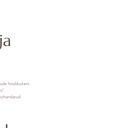
ja
mude hooldusteni.
s!
 kohandatud.