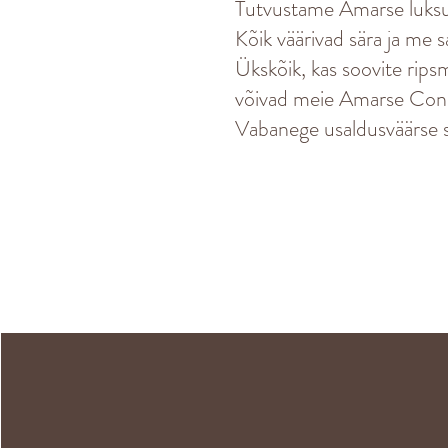
Tutvustame Amarse luksusl
Kõik väärivad sära ja me 
Ükskõik, kas soovite ripsm
võivad meie Amarse Concier
Vabanege usaldusväärse sa