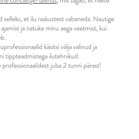
line concierge-teenus,
mis tagab, et näete
selleks, et ilu raskustest vabaneda. Nautige
ti ajamist ja natuke minu aega veetmist, kui
eb.
professionaalid käsitsi välja valinud ja
eni tippteadmistega ilutehnikud.
e professionaalidest juba 2 tunni pärast!