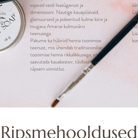
vajavad veidi lisasügavust ja
sä
dimensiooni. Nautige kauapüsivaid,
La
ida
glamuurseid ja poleeritud kulme kiire ja
tä
iga
mugava Amarse kulmuvärvi
wo
teenusega.
Li
Pakume ka hübriid/henna toonimise
kor
teenust, mis ühendab traditsioonilise
toonimise henna rikkalikkusega, et
saavutada kauakestev, täidlasem ja
täpsem viimistlus.
Ripsmehooldused