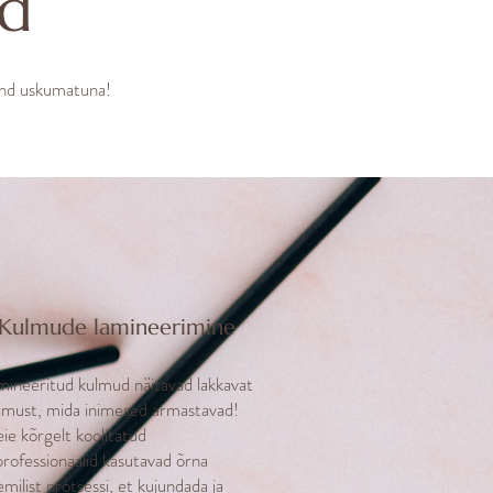
d
 end uskumatuna!
Kulmude lamineerimine
mineeritud kulmud näitavad lakkavat
limust, mida inimesed armastavad!
ie kõrgelt koolitatud
professionaalid kasutavad õrna
milist protsessi, et kujundada ja