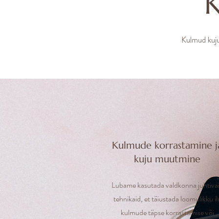
K
Kulmud kuju
Kulmude korrastamine j
kuju muutmine
Lubame kasutada valdkonna juhtiva
tehnikaid, et täiustada loomulikku il
kulmude täpse korrastamise või