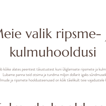
eie valik ripsme- 
kulmuhooldusi
 kõike alates peentest täiustustest kuni üliglamsete ripsmete ja kul
Lubame panna teid otsima ja tundma miljon dollarit igaks sündmusek
mude ja ripsmete hooldusteenused on kõik täielikult teie vajadustele