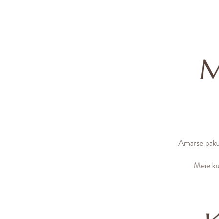
M
Amarse pakub
Meie kul