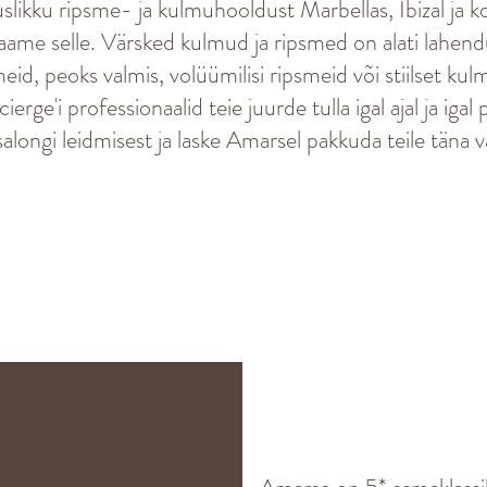
ikku ripsme- ja kulmuhooldust Marbellas, Ibizal ja k
saame selle. Värsked kulmud ja ripsmed on alati lahend
eid, peoks valmis, volüümilisi ripsmeid või stiilset ku
ge'i professionaalid teie juurde tulla igal ajal ja igal 
longi leidmisest ja laske Amarsel pakkuda teile täna vä