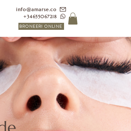
info@amarse.co
+34655067218
BRONEERI ONLINE
de