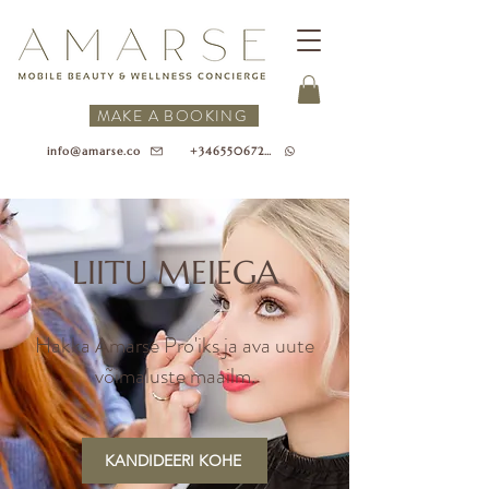
MAKE A BOOKING
+34655067218
info@amarse.co
LIITU MEIEGA
Hakka Amarse Pro'iks ja ava uute
võimaluste maailm.
KANDIDEERI KOHE