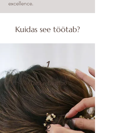
excellence.
Kuidas see töötab?
1
Täitke taotlus
vormi.
2