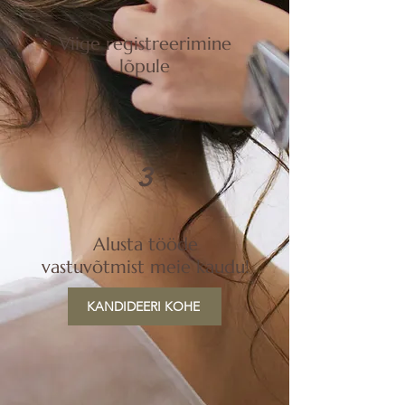
Viige registreerimine
lõpule
3
Alusta tööde
vastuvõtmist meie kaudu!
KANDIDEERI KOHE