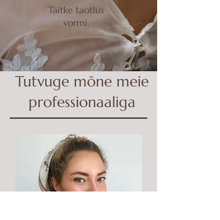
Täitke taotlus
vormi.
Tutvuge mõne meie
professionaaliga