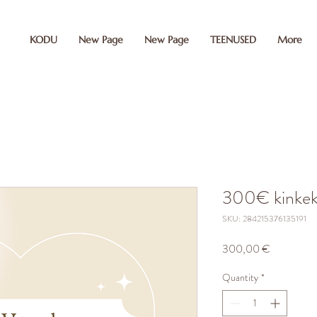
KODU
New Page
New Page
TEENUSED
More
erification" content="MP8vgQiYCzM0O7Kgt2Ua1xB-haWaW5i0X45FUq3nWjY" />
300€ kinkek
SKU: 284215376135191
Price
300,00 €
Quantity
*