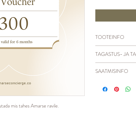
TOOTEINFO
300€ kinkekaart
TAGASTUS- JA T
Kinkekaarte ei tagastata
SAATMISINFO
Teie e-vautšer
saadetakse teile
e-postiga 24
tada mis tahes Amarse ravile.
tunni jooksul