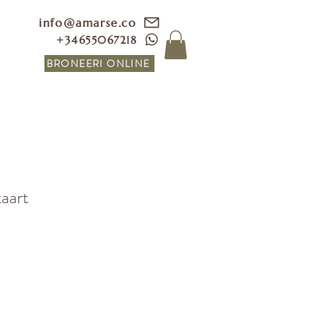
info@amarse.co
+34655067218
BRONEERI ONLINE
aart