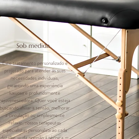
Sob medida
Este tratamento personalizado é
projetado para atender às suas
necessidades individuais,
garantindo uma experiência
luxuosa e profundamente
rejuvenescedora. Quer você esteja
buscando aliviar a tensão, melhorar
a circulação ou simplesmente
relaxar, nossos terapeutas
especialistas personalizarão cada
detalhe — da pressão à técnica —