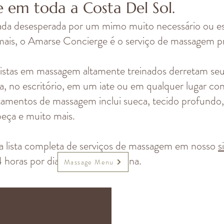
e em toda a Costa Del Sol.
da desesperada por um mimo muito necessário ou est
mais, o Amarse Concierge é o serviço de massagem 
listas em massagem altamente treinados derretam s
 no escritório, em um iate ou em qualquer lugar con
atamentos de massagem inclui sueca, tecido profundo,
beça e muito mais.
 lista completa de serviços de massagem em nosso
s
4 horas por dia, 7 dias por semana.
Massage Menu