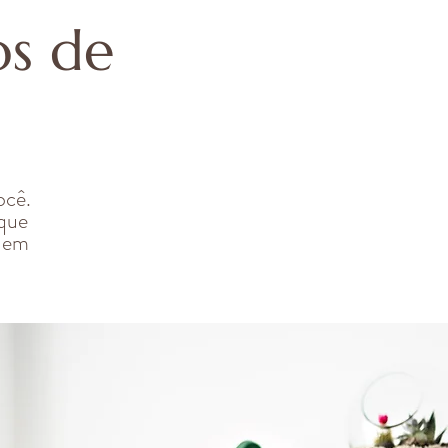
os de
ocê.
 que
m em