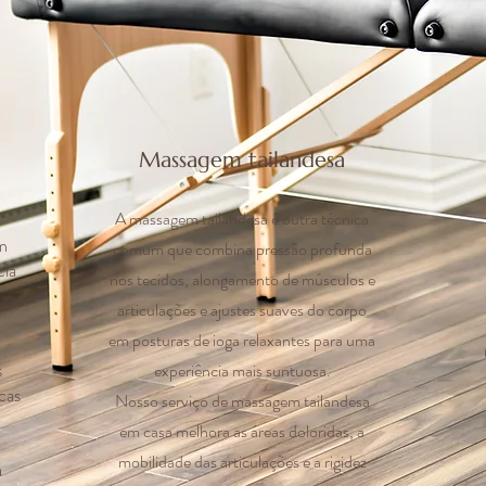
Massagem tailandesa
A massagem tailandesa é outra técnica
m
comum que combina pressão profunda
cia
nos tecidos, alongamento de músculos e
articulações e ajustes suaves do corpo
em posturas de ioga relaxantes para uma
s
experiência mais suntuosa.
cas
Nosso serviço de massagem tailandesa
em casa melhora as áreas doloridas, a
mobilidade das articulações e a rigidez
a