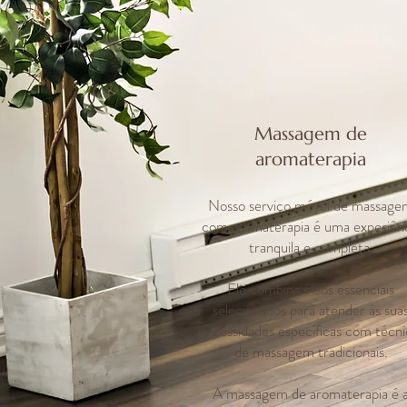
Massagem de
aromaterapia
Nosso serviço móvel de massage
com aromaterapia é uma experiên
tranquila e completa.
Ele combina óleos essenciais
selecionados para atender às sua
necessidades específicas com técni
de massagem tradicionais.
A massagem de aromaterapia é 