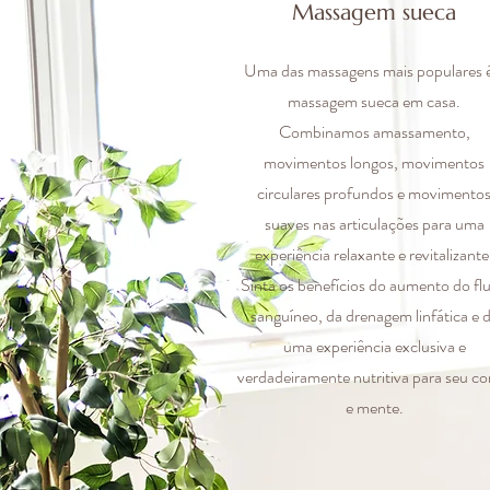
Massagem sueca
Uma das massagens mais populares é
massagem sueca em casa.
Combinamos amassamento,
movimentos longos, movimentos
circulares profundos e movimento
suaves nas articulações para uma
experiência relaxante e revitalizante
Sinta os benefícios do aumento do fl
sanguíneo, da drenagem linfática e 
uma experiência exclusiva e
verdadeiramente nutritiva para seu c
e mente.