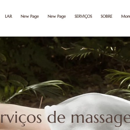
LAR
New Page
New Page
SERVIÇOS
SOBRE
Mor
erification" content="MP8vgQiYCzM0O7Kgt2Ua1xB-haWaW5i0X45FUq3nWjY" />
erviços de massag