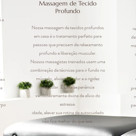
Massagem de Tecido
Profundo
 a
Nossa massagem de tecidos profundos
r
em casa é o tratamento perfeito para
de
pessoas que precisam de relaxamento
ma
profundo e liberação muscular.
s
Nossos massagistas treinados usam uma
combinação de técnicas para ir fundo no
.
músculo, aliviando a dor e a rigidez
uxo
muscular. É uma experiência
de
pr
verdadeiramente divina de alívio do
n
estresse.
orpo
pa
idade, elevar sua rotina de autocuidado
não fica melhor do que isso.