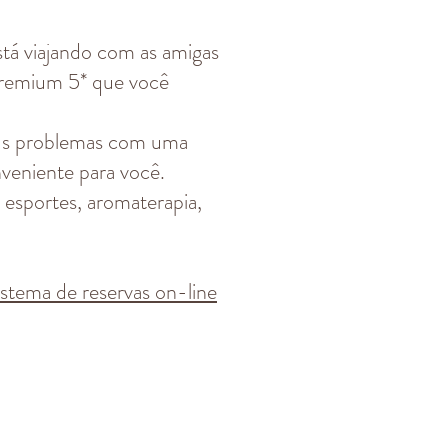
á viajando com as amigas
premium 5* que você
eus problemas com uma
veniente para você.
 esportes, aromaterapia,
istema de reservas on-line