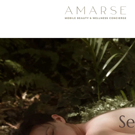
<meta name="google-site-v
S