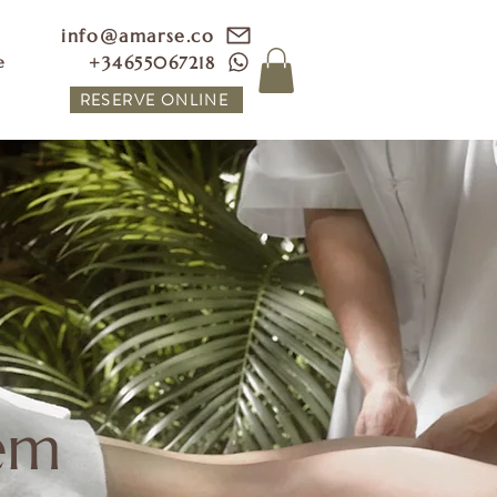
info@amarse.co
+34655067218
e
RESERVE ONLINE
em