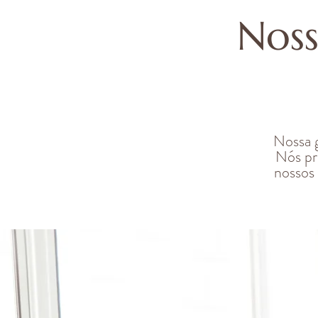
Noss
Nossa g
Nós pr
nossos