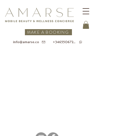
MAKE A BOOKING
+34655067218
info@amarse.co