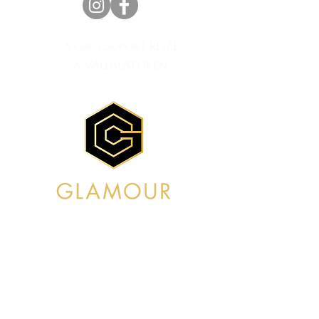
A GBC CSOPORT RÉSZE
A VÁLLALATOKÉN
© 2035, Beauty & Co. A
Wix
üzemelteti és biztosítja