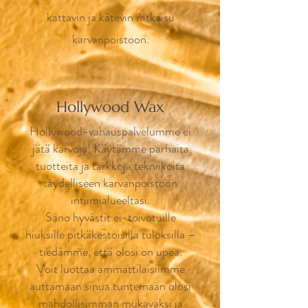
kattavin ja kätevin ratkaisu
karvanpoistoon.
Hollywood Wax
Hollywood-vahauspalvelumme ei
jätä karvoja! Käytämme parhaita
tuotteita ja tarkkoja tekniikoita
täydelliseen karvanpoistoon
intiimialueeltasi.
Sano hyvästit ei-toivotuille
hiuksille pitkäkestoisilla tuloksilla –
tiedämme, että olosi on upea.
Voit luottaa ammattilaisiimme
auttamaan sinua tuntemaan olosi
mahdollisimman mukavaksi ja