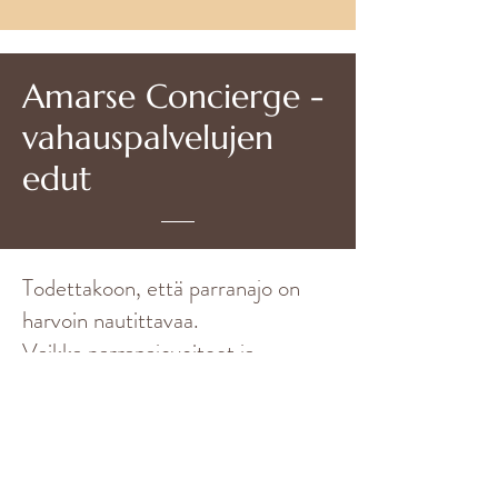
Amarse Concierge -
vahauspalvelujen
edut
Todettakoon, että parranajo on
harvoin nautittavaa.
Vaikka parranajovoiteet ja
laadukkaat parranajokoneet voivat
auttaa, mikään ei tarjoa yhtä
välitöntä, perusteellista ja
pitkäkestoista karvojen poistoa