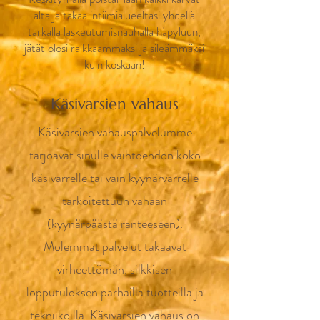
alta ja takaa intiimialueeltasi yhdellä
tarkalla laskeutumisnauhalla häpyluun,
jätät olosi raikkaammaksi ja sileämmäksi
kuin koskaan!
Käsivarsien vahaus
Käsivarsien vahauspalvelumme
tarjoavat sinulle vaihtoehdon koko
käsivarrelle tai vain kyynärvarrelle
tarkoitettuun vahaan
(kyynärpäästä ranteeseen).
Molemmat palvelut takaavat
virheettömän, silkkisen
lopputuloksen parhailla tuotteilla ja
tekniikoilla. Käsivarsien vahaus on