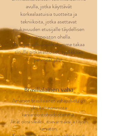
avulla, jotka käyttävät
korkealaatuisia tuotteita ja
tekniikoita, jotka asettavat
mukavuuden etusijalle täydellisen
karvanpoiston ohella.
Jalkojen vahauspalvelumme takaa
sinulle pitkäkestoiset, tyylikkään
pehmeät jalat.
Brasilialainen vaha
Amarsen brasilialainen vahapalvelu on
yksi kattavimmista
karvanpoistohoidoistamme.
Jätät olosi sileäksi, itsevarmaksi ja täysin
karvaton.
Keskitymällä poistamaan kaikki karvat