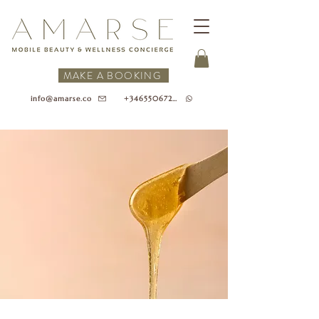
MAKE A BOOKING
+34655067218
info@amarse.co