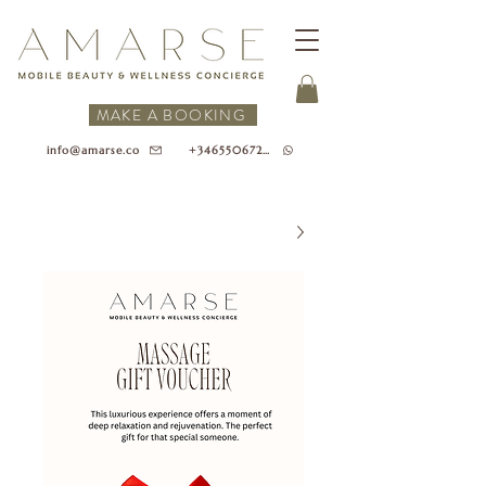
MAKE A BOOKING
+34655067218
info@amarse.co