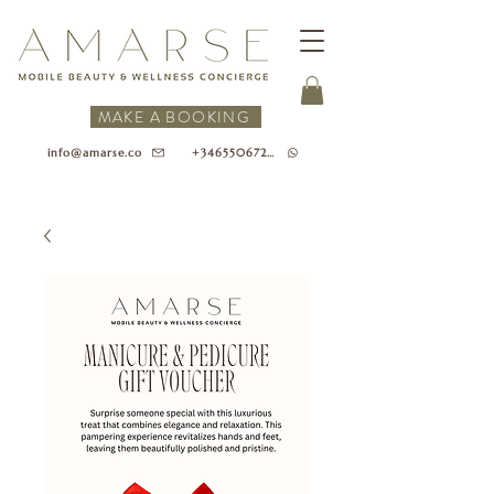
MAKE A BOOKING
+34655067218
info@amarse.co