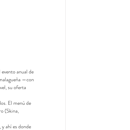
 evento anual de 
ca malagueña —con 
el, su oferta 
dos. El menú de 
o (Skina, 
 y ahí es donde 