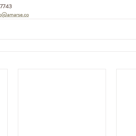
57743
fo@amarse.co