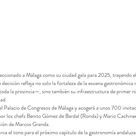
leccionado a Málaga como su ciudad gala para 2025, trayendo el
a decisión refleja no solo la fortaleza de la escena gastronómi
 toda la provincia—, sino también su infraestructura de primer niv
dad.
 el Palacio de Congresos de Málaga y acogerá a unos 700 invita
 por los chefs Benito Gómez de Bardal (Ronda) y Mario Cachiner
cción de Marcos Granda.
arca el tono para el próximo capítulo de la gastronomía andaluza,