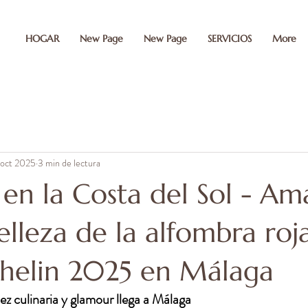
HOGAR
New Page
New Page
SERVICIOS
More
erification" content="MP8vgQiYCzM0O7Kgt2Ua1xB-haWaW5i0X45FUq3nWjY" />
 oct 2025
3 min de lectura
en la Costa del Sol - Am
belleza de la alfombra roja
helin 2025 en Málaga
ez culinaria y glamour llega a Málaga