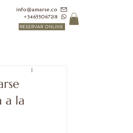
info@amarse.co
+34655067218
RESERVAR ONLINE
arse
 a la