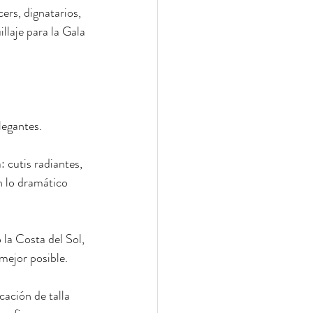
ers, dignatarios, 
laje para la Gala 
legantes.
: cutis radiantes, 
n lo dramático 
 la Costa del Sol, 
mejor posible.
ación de talla 