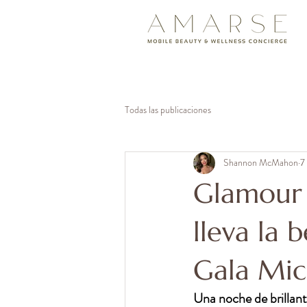
<meta name="google-site-v
Todas las publicaciones
Shannon McMahon
7
Glamour 
lleva la 
Gala Mic
Una noche de brillant